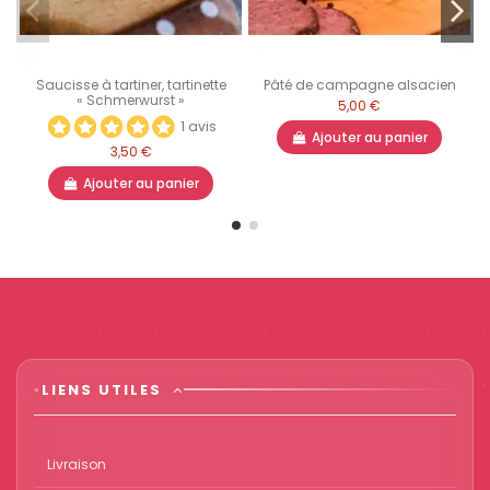
Saucisse à tartiner, tartinette
Pâté de campagne alsacien
« Schmerwurst »
5,00 €
1 avis
Ajouter au panier
3,50 €
Ajouter au panier
LIENS UTILES
Livraison