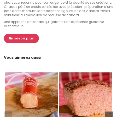
charcutier reconnu pour son exigence et la qualité de ses créations.
Chaque pâté en croûte est réalisé avec précision : préparation d’une
pâte dorée et croustillante sélection rigoureuse des viandes travail
minutieux du médaillon de mousse de canard
Une approche artisanale qui garantit une expérience gustative
authentique
Commandez votre pâté en croûte en ligne
En savoir plus
Envie d’une spécialité élégante et gourmande chez
la Stub du
Charcutier
? Ajoutez dès maintenant le pâté en croûte au
médaillon de mousse de canard à votre panier et profitez du
meilleur de la
charcuterie alsacienne en ligne
Vous aimerez aussi