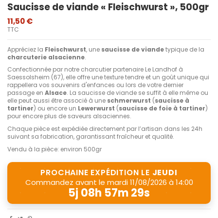
Saucisse de viande « Fleischwurst », 500gr
11,50 €
TTC
Appréciez la
Fleischwurst
, une
saucisse de viande
typique de la
charcuterie alsacienne
.
Confectionnée par notre charcutier partenaire Le Landhof à
Saessolsheim (67), elle offre une texture tendre et un goût unique qui
rappellera vos souvenirs d'enfances ou lors de votre dernier
passage en
Alsace
. La saucisse de viande se suffit à elle même ou
elle peut aussi être associé à une
schmerwurst
(
saucisse à
tartiner
) ou encore un
Lewerwurst
(
saucisse de foie à tartiner
)
pour encore plus de saveurs alsaciennes.
Chaque pièce est expédiée directement par l’artisan dans les 24h
suivant sa fabrication, garantissant fraîcheur et qualité.
Vendu à la pièce: environ 500gr
PROCHAINE EXPÉDITION LE
JEUDI
Commandez avant le
mardi 11/08/2026 à 14:00
5j 08h 57m 28s