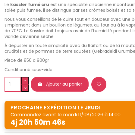
Le
kassler fumé cru
est une spécialité alsacienne incontourn
salée puis fumée, il se distingue par ses arômes boisés et sa 
Nous vous conseillons de le cuire tout en douceur avec une
simplement dans un bouillon de légumes, au four ou à la vap
de 70°C. Le Kassler doit toujours avoir de l'humidité pendant l
viande devienne sèche.
À déguster en toute simplicité avec du Raifort ou de la mo
crudités et de pommes de terre sautées (Gebradeldi Grumb
Pièce de 850 à 900gr
Conditionné sous-vide
Ajouter au panier
PROCHAINE EXPÉDITION LE
JEUDI
Commandez avant le
mardi 11/08/2026 à 14:00
4j 20h 50m 45s