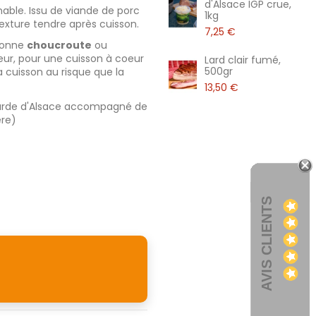
d'Alsace IGP crue,
able. Issu de viande de porc
1kg
texture tendre après cuisson.
7,25 €
 bonne
choucroute
ou
eur, pour une cuisson à coeur
Lard clair fumé,
500gr
a cuisson au risque que la
13,50 €
utarde d'Alsace accompagné de
ere)
AVIS CLIENTS