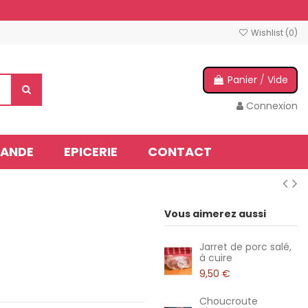
Wishlist (
0
)
Panier
/
Vide
Connexion
IANDE
EPICERIE
CONTACT
Vous aimerez aussi
Jarret de porc salé,
à cuire
9,50 €
Choucroute