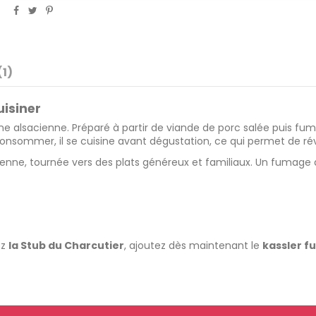
1)
uisiner
 alsacienne. Préparé à partir de viande de porc salée puis fumée
onsommer, il se cuisine avant dégustation, ce qui permet de rév
ienne
, tournée vers des plats généreux et familiaux. Un fumag
ez
la Stub du Charcutier
, ajoutez dès maintenant le
kassler f