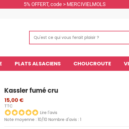
5% OFFERT, code > MERCIVIELMOLS
E
PLATS ALSACIENS
CHOUCROUTE
V
Kassler fumé cru
15,00 €
TTC
Lire l'avis
Note moyenne :
10
/10 Nombre d'avis :
1